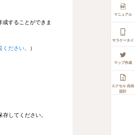
マニュアル
作成することができま

サラケータイ
覧ください。
）
マップ作成

エクセル 自由
設計
保存してください。