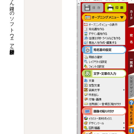
漢字で沙羅ドットコム・お寺さん向けのソフトウェア沙羅（紗羅・娑羅）