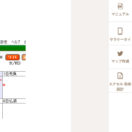
マニュアル

サラケータイ
マップ作成

エクセル 自由
設計