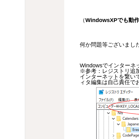
（
WindowsXPでも
何か問題等ございまし
Windowsでインタ
※参考：レジストリ追加（
インターネットを繋い
ィタ編集は自己責任で