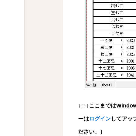
↑↑↑↑ここまではWin
ーは
ログイン
してアッ
ださい。）