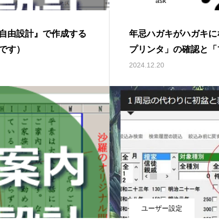
ask
自由設計』で作成する
年忌ハガキがハガキに
です）
プリンタ」の確認と「
定ファイル」
2024.12.20
ユーザー設定