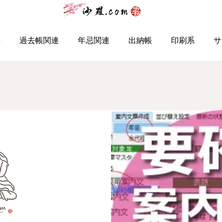
事
過去帳関連
年忌関連
出納帳
印刷系
サ