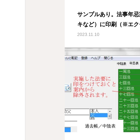
サンプルあり。法事年忌
キなど）に印刷（※エク
つ（1枚1霊）」「家ご
2023.11.10
数）」または「短冊」）
過去帳／中陰表