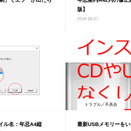
刷」でエラーが出たら
年忌案内A42列の修
版】
2018.08.27
トラブル／不具合
イル名：年忌A4縦
最新USBメモリーを