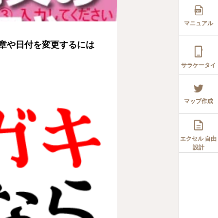
マニュアル
章や日付を変更するには

サラケータイ
マップ作成

エクセル 自由
設計