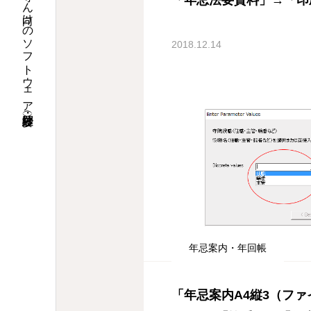
漢字で沙羅ドットコム・お寺さん向けのソフトウェア沙羅（紗羅・娑羅）
「年忌法要資料」→「印
2018.12.14
年忌案内・年回帳
「年忌案内A4縦3（ファ