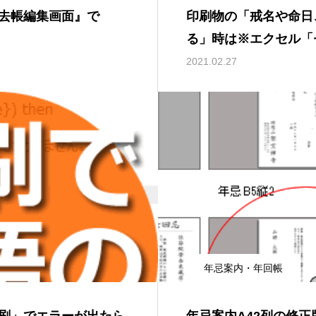
去帳編集画面』で
印刷物の「戒名や命日
る」時は※エクセル「
して全体を表示する」
2021.02.27
年忌案内・年回帳