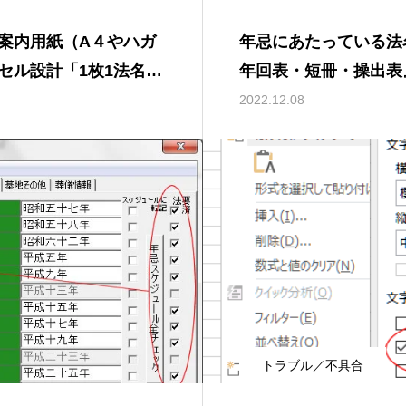
案内用紙（A４やハガ
年忌にあたっている法
セル設計「1枚1法名ず
年回表・短冊・操出表
とにまとめて（1枚複
2022.12.08
トラブル／不具合