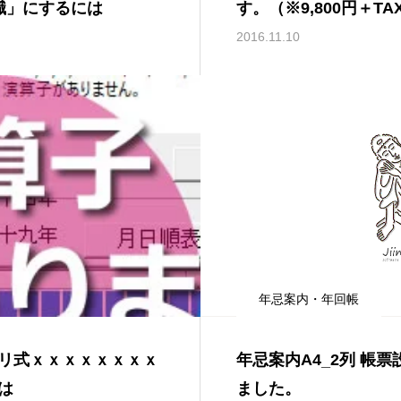
職」にするには
す。（※9,800円＋T
2016.11.10
年忌案内・年回帳
リ式ｘｘｘｘｘｘｘｘ
年忌案内A4_2列 帳
は
ました。