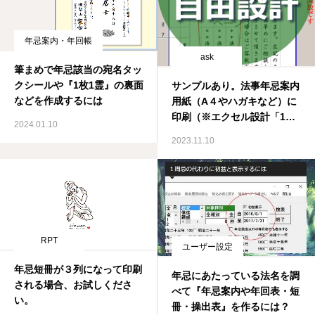
年忌案内・年回帳
ask
筆まめで年忌該当の宛名タッ
クシールや『1枚1霊』の裏面
サンプルあり。法事年忌案内
などを作成するには
用紙（A４やハガキなど）に
印刷（※エクセル設計「1枚1
2024.01.10
法名ずつ（1枚1霊）」「家ご
2023.11.10
とにまとめて（1枚複数）」
または「短冊」）
RPT
ユーザー設定
年忌短冊が３列になって印刷
年忌にあたっている法名を調
される場合、お試しくださ
べて『年忌案内や年回表・短
い。
冊・操出表』を作るには？