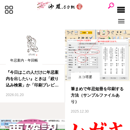
沙羅.com
投稿アーカイブ
年忌案内・短冊・年回表を出す
Line
遠隔サポート
年忌案内・年回帳
シンサラ
購入方法
『今日はこの人だけに年忌案
エコ塔婆
内を出したい』ときは「絞り

マニュアル
サラケータイ
込み検索」か「印刷プレビュ
筆まめで年忌短冊を印刷する
ー⇒ページ指定印刷」

2026.01.20
方法（サンプルファイルあ
マップ作成
エクセル 自由設計
り）
2025.12.30
基本的なこと
名簿関連