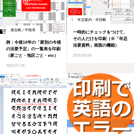
年忌案内・年回帳
過去帳／中陰表
一時的にチェックをつけて、
その人だけを印刷（※「年忌
例：今後10年の「家別の今後
法要資料」画面の機能）
の法要予定」の一覧表を印刷
（家ごと・地区ごと・etc）
2020.05.06
2020.07.20