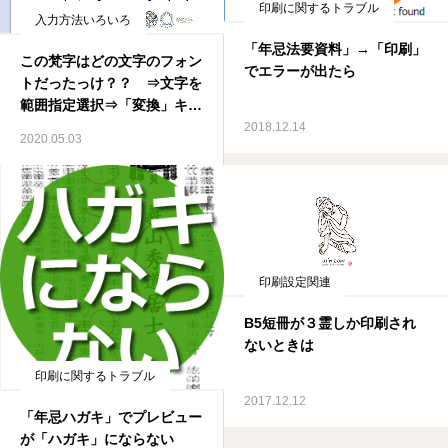
印刷に関するトラブル
入力方法いろいろ
「年忌法要資料」→「印刷」
この梵字はどの文字のフォン
でエラーが出たら
トだったっけ？？ ⇒文字を
範囲指定選択⇒「変換」キ
ー ※一般ソフト（Word・
2018.12.14
2020.05.03
筆まめなど）で梵字利用可
印刷設定関連
B5短冊が３霊しか印刷され
ないときは
印刷に関するトラブル
2017.12.12
「年忌ハガキ」でプレビュー
が「ハガキ」にならない