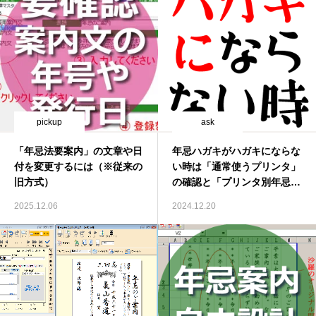
注目記事
過去帳関連
年忌関連
pickup
ask
出納帳
「年忌法要案内」の文章や日
年忌ハガキがハガキにならな
付を変更するには（※従来の
い時は「通常使うプリンタ」
印刷系
旧方式）
の確認と「プリンタ別年忌ハ
ガキ設定ファイル」
サラデン
2025.12.06
2024.12.20
問い合わせ
サラケータイ