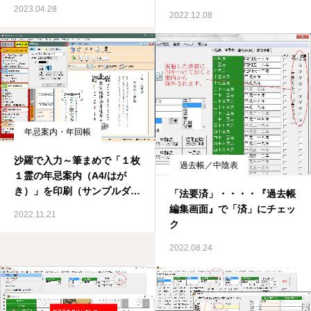
2023.04.28
2022.12.08
年忌案内・年回帳
沙羅で入力～筆まめで「１枚
過去帳／中陰表
１霊の年忌案内（A4/はが
き）」を印刷（サンプルダウ
「法要済」・・・・『過去帳
ンロード）
編集画面』で「済」にチェッ
2022.11.21
ク
2022.08.24