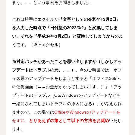
まう、、、という事例をお聞きしました。
注目記事
これは勝手にエクセルが
『文字としての令和4年3月2日』
過去帳関連
を入力した時点で『日付型の2022/3/2』と変換してしま
い、それを『平成34年3月2日』と変換してしまうから
のよ
年忌関連
うです。（※旧エクセル）
出納帳
※対応パッチがあったことを思い出しますが（しかしアッ
プデートはトラブルの元、、、）
、今のご時世では、オフ
印刷系
ィス系のアップデートをしようとすると「オフィス365へ
サラデン
の催促画面（←←お金がかかってしまいます。）」「アッ
プデートのトラブル（OS/Windowsのアップデートなども
問い合わせ
一緒にされてしまいトラブルの原因になる）」が考えられ
ますので、この場では
OfficeやWindowsのアップデートを
サラケータイ
せずに、
とりあえずの策として以下の方法をお奨め
いたし
ます。