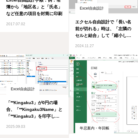
簿から「地区名」と「氏名」
Excel自由設計
など任意の項目を封筒に印刷
エクセル自由設計で「長い名
2017.07.02
前が切れる」時は、「左隣の
セルと結合」して「縮小して
全体を表示」「センターリン
2024.11.27
グ」あたりがよいです。
Excel自由設計
「**Kingaku3」が0円の場
合、「**Kingaku3Name」と
「**Kingaku3」を印字しな
い
2025.09.03
年忌案内・年回帳