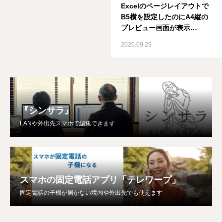
Excelのページレイアウトで
B5横を設定したのにA4縦の
プレビュー画面が表示
⇒Excelでのプリンタをご確
2020.09.29
認ください。
『シンサラ』
LANや外出先スマホで編集できます
スマホの固定電話アプリ「テレワープ」
固定電話の子機が届かない境内や外出先でも使えます