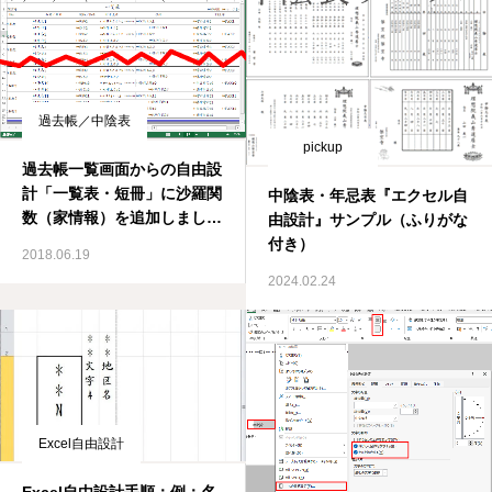
過去帳／中陰表
pickup
過去帳一覧画面からの自由設
計「一覧表・短冊」に沙羅関
中陰表・年忌表『エクセル自
数（家情報）を追加しまし
由設計』サンプル（ふりがな
た。
付き）
2018.06.19
2024.02.24
Excel自由設計
Excel自由設計手順：例：名