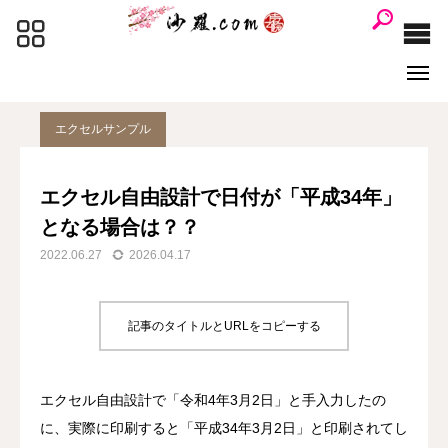
沙羅.com
投稿アーカイブ
エクセルサンプル
エクセル自由設計で日付が「平成34年」となる場合は？？
エクセルサンプル
Line
遠隔サポート
エクセル自由設計で日付が「平成34年」
となる場合は？？
シンサラ
購入方法
2022.06.27
2026.04.17

マニュアル
サラケータイ
記事のタイトルとURLをコピーする

マップ作成
エクセル 自由設計
基本的なこと
エクセル自由設計で「令和4年3月2日」と手入力したの
に、実際に印刷すると「平成34年3月2日」と印刷されてし
名簿関連